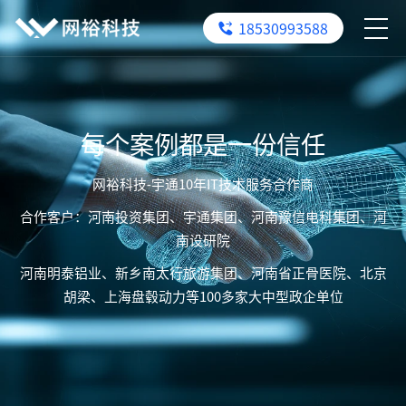
18530993588
每个案例都是一份信任
网裕科技-宇通10年IT技术服务合作商
合作客户：河南投资集团、宇通集团、河南豫信电科集团、河
南设研院
河南明泰铝业、新乡南太行旅游集团、河南省正骨医院、北京
胡梁、上海盘毂动力等100多家大中型政企单位